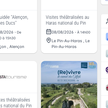
guidée "Alençon,
Visites théâtralisées au
 des Ducs"
Haras national du Pin
08/2026
08/08/2026
- De
- À 14h00
0 à 15h30
Le Pin-Au-Haras
,
Le
çon
,
Alençon
Pin-Au-Haras
tes théâtralisées
s national du Pin