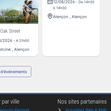
12/08/2026
- De 14h30
à 14h30
Alençon
,
Alençon
'Oak Street
8/2026
- A 21h00
etciné
,
Alençon
 d'événements
 par ville
Nos sites partenaires
ermont-Ferrand
Actualités Web & PHP