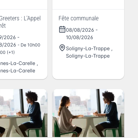
Greeters : L'Appel
Fête communale
rêt
08/08/2026
-
09/2026
-
10/08/2026
08/2026
- De 10h00
Soligny-La-Trappe
,
00 (+1)
Soligny-La-Trappe
aines-La-Carelle
,
aines-La-Carelle