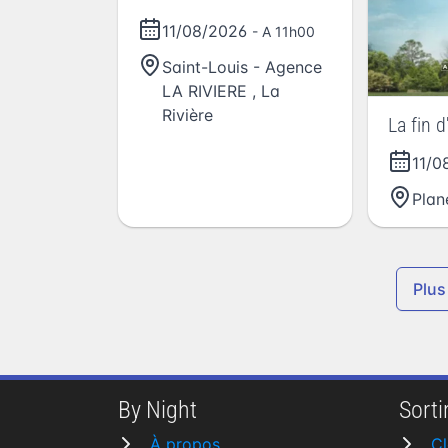
11/08/2026
- A 11h00
Saint-Louis - Agence
LA RIVIERE
,
La
Rivière
La fin d
11/0
Plan
Plus
By Night
Sortir
À propos
Cl