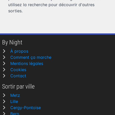
utilisez la recherche pour découvrir d'autres
sorties.
By Night
À propos
Comment ça marche
Mentions légales
Cookies
Contact
Sortir par ville
Metz
Lille
Cergy-Pontoise
Bern