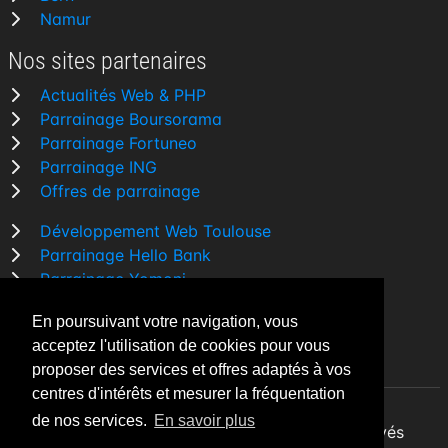
Namur
Nos sites partenaires
Actualités Web & PHP
Parrainage Boursorama
Parrainage Fortuneo
Parrainage ING
Offres de parrainage
Développement Web Toulouse
Parrainage Hello Bank
Parrainage Yomoni
Parrainage BforBank
En poursuivant votre navigation, vous
Comparatif banque
acceptez l'utilisation de cookies pour vous
proposer des services et offres adaptés à vos
centres d'intérêts et mesurer la fréquentation
de nos services.
En savoir plus
By Night v5.7.3
| © 2026 - Tous droits réservés