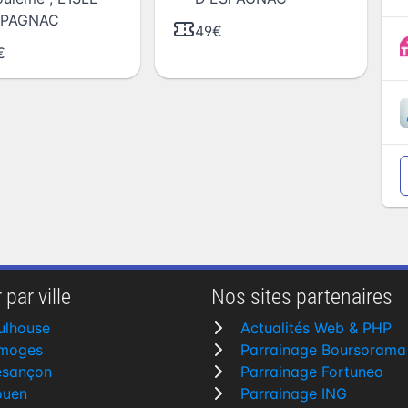
SPAGNAC
49€
€
 par ville
Nos sites partenaires
ulhouse
Actualités Web & PHP
imoges
Parrainage Boursorama
esançon
Parrainage Fortuneo
ouen
Parrainage ING