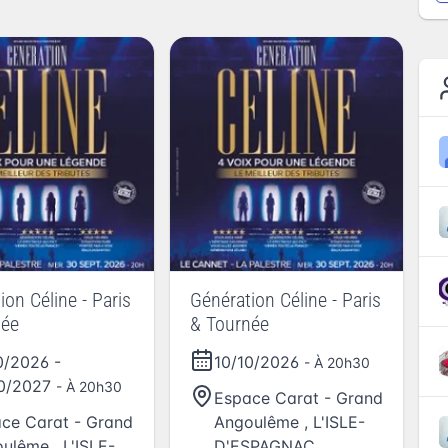
ion Céline - Paris
Génération Céline - Paris
née
& Tournée
0/2026
-
10/10/2026
- À 20h30
10/2027
- À 20h30
Espace Carat - Grand
ce Carat - Grand
Angoulême
,
L'ISLE-
oulême
,
L'ISLE-
D'ESPAGNAC