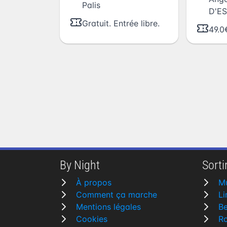
Palis
D'E
Gratuit. Entrée libre.
49.0
By Night
Sortir
À propos
M
Comment ça marche
L
Mentions légales
B
Cookies
R