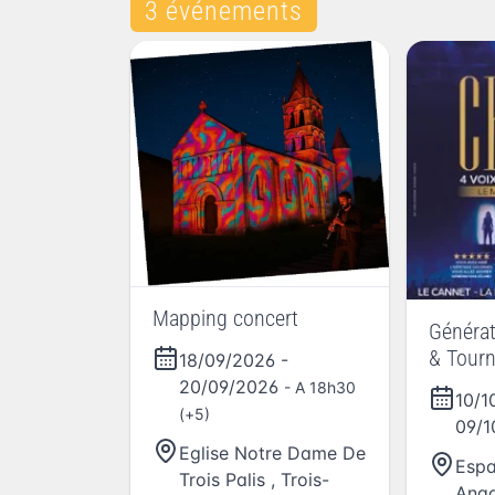
3 événements
Mapping concert
Générat
& Tour
18/09/2026
-
20/09/2026
- A 18h30
10/1
(+5)
09/
Eglise Notre Dame De
Espa
Trois Palis
,
Trois-
Ang