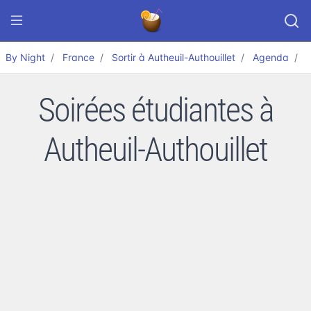
By Night
France
Sortir à Autheuil-Authouillet
Agenda
E
Soirées étudiantes à
Autheuil-Authouillet