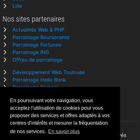
Lille
Nos sites partenaires
Actualités Web & PHP
Parrainage Boursorama
Parrainage Fortuneo
Parrainage ING
Offres de parrainage
Développement Web Toulouse
Parrainage Hello Bank
Parrainage Yomoni
Parrainage BforBank
En poursuivant votre navigation, vous
Comparatif banque
acceptez l'utilisation de cookies pour vous
proposer des services et offres adaptés à vos
centres d'intérêts et mesurer la fréquentation
de nos services.
En savoir plus
By Night v5.7.3
| © 2026 - Tous droits réservés