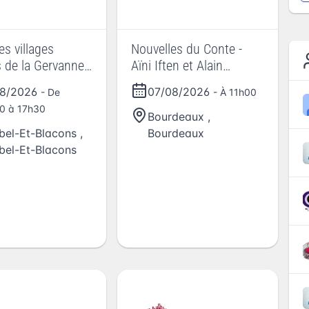
es villages
Nouvelles du Conte -
 de la Gervanne
Aïni Iften et Alain
darta
Bressand : Lala petite
08/2026
07/08/2026
- De
- À 11h00
ogresse
0 à 17h30
Bourdeaux
,
bel-Et-Blacons
,
Bourdeaux
bel-Et-Blacons