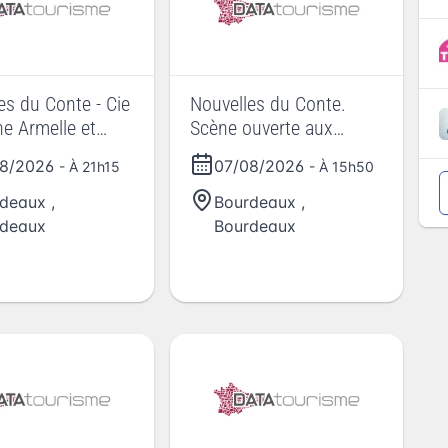
 du Conte - Cie
Nouvelles du Conte.
e Armelle et
Scène ouverte aux
 Sur les chemins
enfants
08/2026
07/08/2026
- À 21h15
- À 15h50
toire
rdeaux
,
Bourdeaux
,
rdeaux
Bourdeaux