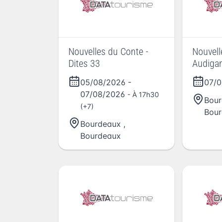
Nouvelles du Conte -
Nouvelles
Dites 33
Audigan
Peppo :
05/08/2026
-
07/
de l'his
07/08/2026
- À 17h30
Bou
(+7)
Bou
Bourdeaux
,
Bourdeaux