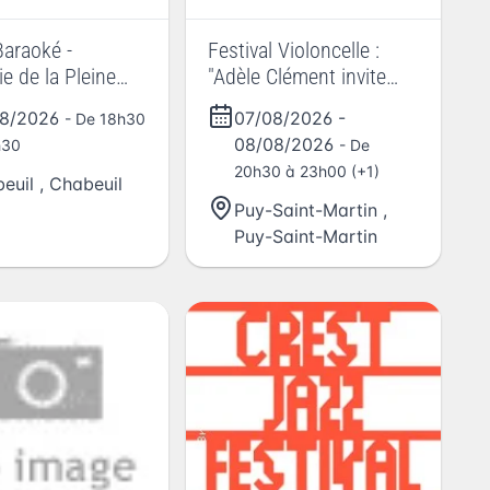
Baraoké -
Festival Violoncelle :
ie de la Pleine
"Adèle Clément invite
Madame de Sévigné"
08/2026
07/08/2026
-
- De 18h30
08/08/2026
h30
- De
20h30 à 23h00 (+1)
euil
,
Chabeuil
Puy-Saint-Martin
,
Puy-Saint-Martin