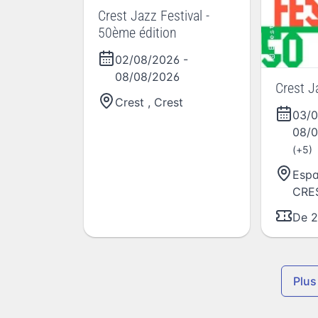
Crest Jazz Festival -
50ème édition
02/08/2026
-
08/08/2026
Crest J
Crest
,
Crest
03/
08/
(+5)
Espa
CRE
De 2
Plus