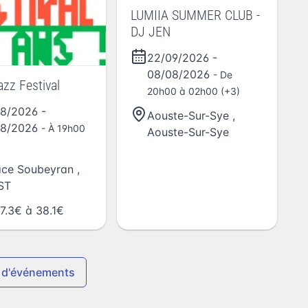
LUMIIA SUMMER CLUB -
DJ JEN
22/09/2026
-
08/08/2026
- De
azz Festival
20h00 à 02h00 (+3)
08/2026
-
Aouste-Sur-Sye
,
08/2026
- À 19h00
Aouste-Sur-Sye
ce Soubeyran
,
ST
7.3€ à 38.1€
 d'événements