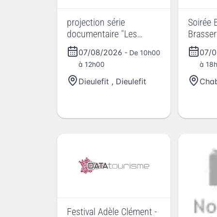
projection série
Soirée 
documentaire "Les
Brasser
corps électriques"
Lune
07/08/2026
07/
- De 10h00
à 12h00
à 18
Dieulefit
,
Dieulefit
Chab
Festival Adèle Clément -