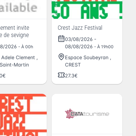
lement invite
Crest Jazz Festival
 de sevigne
03/08/2026
-
08/2026
08/08/2026
- À 00h
- À 19h00
 Adele Clement
,
Espace Soubeyran
,
Saint-Martin
CREST
00€
27.3€