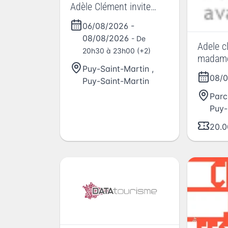
Adèle Clément invite
Madame de Sévigné
06/08/2026
-
08/08/2026
- De
Adele c
20h30 à 23h00 (+2)
madame
Puy-Saint-Martin
,
08/
Puy-Saint-Martin
Parc
Puy-
20.