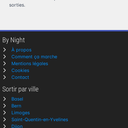
sorties.
By Night
À propos
Comment ça marche
Mentions légales
Cookies
Contact
Sortir par ville
Basel
Bern
Limoges
Saint-Quentin-en-Yvelines
Dijon