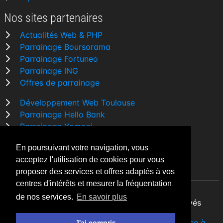
Nos sites partenaires
Actualités Web & PHP
Parrainage Boursorama
Parrainage Fortuneo
Parrainage ING
Offres de parrainage
Développement Web Toulouse
Parrainage Hello Bank
Parrainage Yomoni
Parrainage BforBank
En poursuivant votre navigation, vous
Comparatif banque
acceptez l'utilisation de cookies pour vous
proposer des services et offres adaptés à vos
centres d'intérêts et mesurer la fréquentation
de nos services.
En savoir plus
By Night v5.7.3
| © 2026 - Tous droits réservés
Fait avec
♥
par un
développeur Web Freelance à
J'ai compris