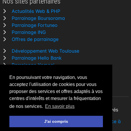
Nos sites partenaires
Actualités Web & PHP
Parrainage Boursorama
Parrainage Fortuneo
Parrainage ING
Offres de parrainage
Développement Web Toulouse
Parrainage Hello Bank
Parrainage Yomoni
Parrainage BforBank
En poursuivant votre navigation, vous
Comparatif banque
acceptez l'utilisation de cookies pour vous
proposer des services et offres adaptés à vos
centres d'intérêts et mesurer la fréquentation
de nos services.
En savoir plus
By Night v5.7.3
| © 2026 - Tous droits réservés
Fait avec
♥
par un
développeur Web Freelance à
J'ai compris
Toulouse