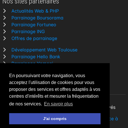
Nos sites partenaires
Actualités Web & PHP
Parrainage Boursorama
Parrainage Fortuneo
Parrainage ING
Offres de parrainage
Développement Web Toulouse
Parrainage Hello Bank
Parrainage Yomoni
Parrainage BforBank
En poursuivant votre navigation, vous
Comparatif banque
acceptez l'utilisation de cookies pour vous
proposer des services et offres adaptés à vos
centres d'intérêts et mesurer la fréquentation
de nos services.
En savoir plus
By Night v5.7.3
| © 2026 - Tous droits réservés
Fait avec
♥
par un
développeur Web Freelance à
J'ai compris
Toulouse