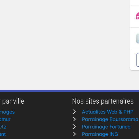
 par ville
Nos sites partenaires
imoges
Actualités Web & PHP
amur
Parrainage Boursorama
etz
Parrainage Fortuneo
ent
Parrainage ING