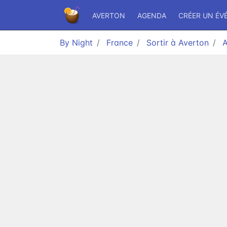
AVERTON
AGENDA
CRÉER UN ÉV
By Night
France
Sortir à Averton