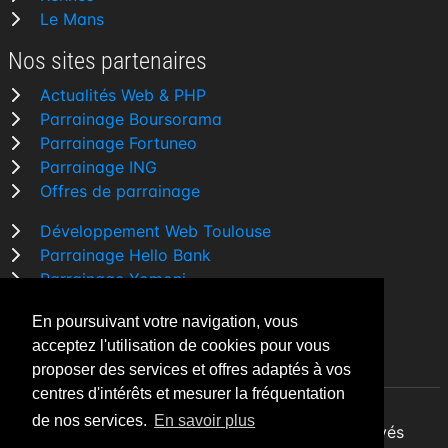
Le Mans
Nos sites partenaires
Actualités Web & PHP
Parrainage Boursorama
Parrainage Fortuneo
Parrainage ING
Offres de parrainage
Développement Web Toulouse
Parrainage Hello Bank
Parrainage Yomoni
Parrainage BforBank
En poursuivant votre navigation, vous
Comparatif banque
acceptez l'utilisation de cookies pour vous
proposer des services et offres adaptés à vos
centres d'intérêts et mesurer la fréquentation
de nos services.
En savoir plus
By Night v5.7.3
| © 2026 - Tous droits réservés