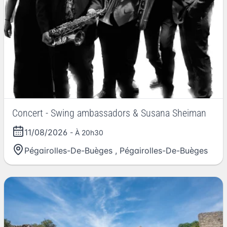
Concert - Swing ambassadors & Susana Sheiman
11/08/2026
- À 20h30
Pégairolles-De-Buèges
,
Pégairolles-De-Buèges