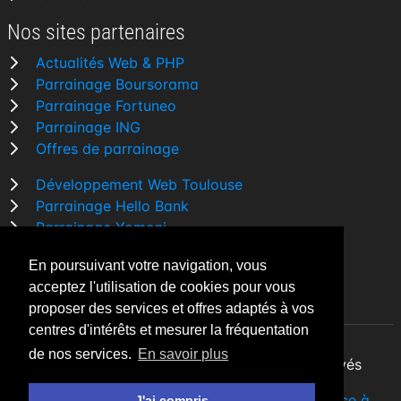
Nos sites partenaires
Actualités Web & PHP
Parrainage Boursorama
Parrainage Fortuneo
Parrainage ING
Offres de parrainage
Développement Web Toulouse
Parrainage Hello Bank
Parrainage Yomoni
Parrainage BforBank
En poursuivant votre navigation, vous
Comparatif banque
acceptez l'utilisation de cookies pour vous
proposer des services et offres adaptés à vos
centres d'intérêts et mesurer la fréquentation
de nos services.
En savoir plus
By Night v5.7.3
| © 2026 - Tous droits réservés
Fait avec
♥
par un
développeur Web Freelance à
J'ai compris