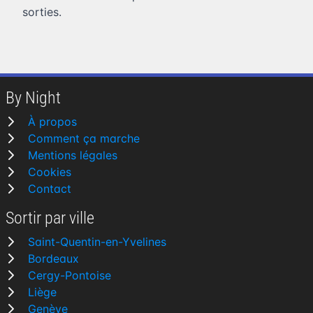
sorties.
By Night
À propos
Comment ça marche
Mentions légales
Cookies
Contact
Sortir par ville
Saint-Quentin-en-Yvelines
Bordeaux
Cergy-Pontoise
Liège
Genève