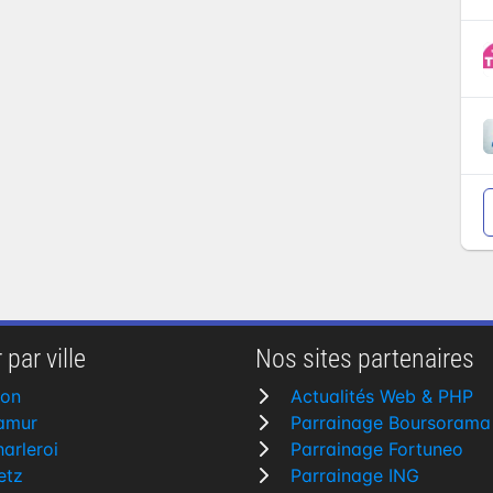
 par ville
Nos sites partenaires
yon
Actualités Web & PHP
amur
Parrainage Boursorama
arleroi
Parrainage Fortuneo
etz
Parrainage ING