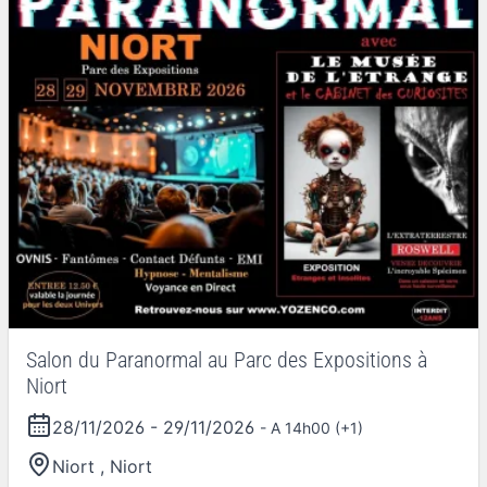
Salon du Paranormal au Parc des Expositions à
Niort
28/11/2026
-
29/11/2026
- A 14h00 (+1)
Niort
,
Niort