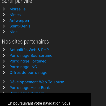
Sortir par ville
Marseille
Nîmes
Antwerpen
Saint-Denis
Nice
Nos sites partenaires
Actualités Web & PHP
Parrainage Boursorama
Parrainage Fortuneo
Parrainage ING
Offres de parrainage
Développement Web Toulouse
Parrainage Hello Bank
Parrainage Yomoni
Parrainage BforBank
En poursuivant votre navigation, vous
Comparatif banque