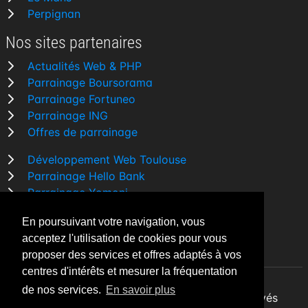
Perpignan
Nos sites partenaires
Actualités Web & PHP
Parrainage Boursorama
Parrainage Fortuneo
Parrainage ING
Offres de parrainage
Développement Web Toulouse
Parrainage Hello Bank
Parrainage Yomoni
Parrainage BforBank
En poursuivant votre navigation, vous
Comparatif banque
acceptez l'utilisation de cookies pour vous
proposer des services et offres adaptés à vos
centres d'intérêts et mesurer la fréquentation
de nos services.
En savoir plus
By Night v5.7.3
| © 2026 - Tous droits réservés