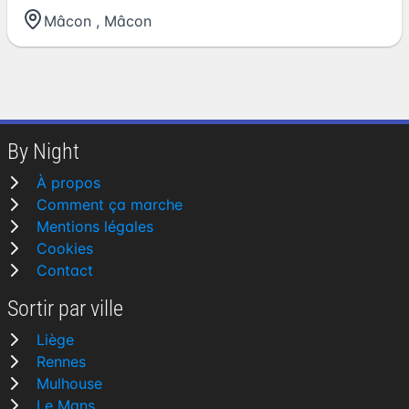
Mâcon
,
Mâcon
By Night
À propos
Comment ça marche
Mentions légales
Cookies
Contact
Sortir par ville
Liège
Rennes
Mulhouse
Le Mans