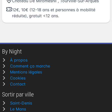
Château De Miromesnil
,
Tourville-Sur-Arques
12€, 10€ (12-18 ans et personnes à mobilité
réduite), gratuit <12 ans.
By Night
À propos
Comment ça marche
Mentions légales
Cookies
Contact
Sortir par ville
Saint-Denis
Le Mans