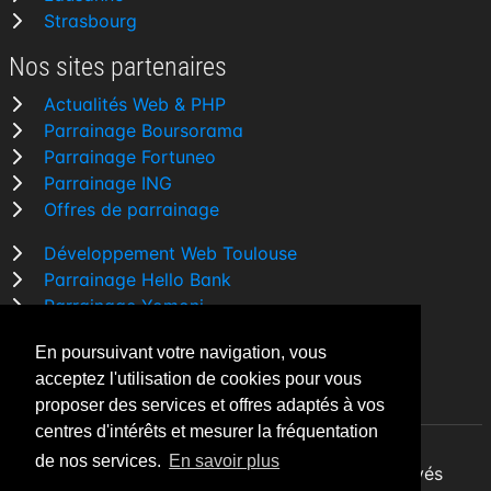
Strasbourg
Nos sites partenaires
Actualités Web & PHP
Parrainage Boursorama
Parrainage Fortuneo
Parrainage ING
Offres de parrainage
Développement Web Toulouse
Parrainage Hello Bank
Parrainage Yomoni
Parrainage BforBank
En poursuivant votre navigation, vous
Comparatif banque
acceptez l'utilisation de cookies pour vous
proposer des services et offres adaptés à vos
centres d'intérêts et mesurer la fréquentation
de nos services.
En savoir plus
By Night v5.7.3
| © 2026 - Tous droits réservés