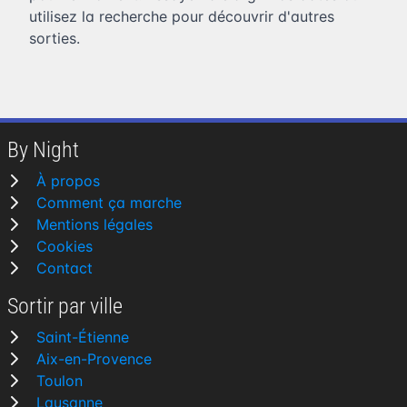
utilisez la recherche pour découvrir d'autres
sorties.
By Night
À propos
Comment ça marche
Mentions légales
Cookies
Contact
Sortir par ville
Saint-Étienne
Aix-en-Provence
Toulon
Lausanne