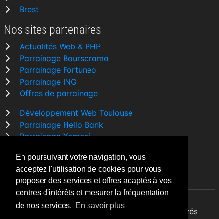
Brest
Nos sites partenaires
Actualités Web & PHP
Parrainage Boursorama
Parrainage Fortuneo
Parrainage ING
Offres de parrainage
Développement Web Toulouse
Parrainage Hello Bank
Parrainage Yomoni
Parrainage BforBank
En poursuivant votre navigation, vous
Comparatif banque
acceptez l'utilisation de cookies pour vous
proposer des services et offres adaptés à vos
centres d'intérêts et mesurer la fréquentation
de nos services.
En savoir plus
By Night v5.7.3
| © 2026 - Tous droits réservés