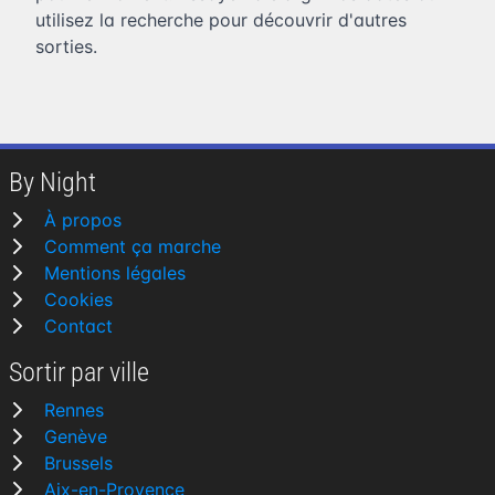
utilisez la recherche pour découvrir d'autres
sorties.
By Night
À propos
Comment ça marche
Mentions légales
Cookies
Contact
Sortir par ville
Rennes
Genève
Brussels
Aix-en-Provence