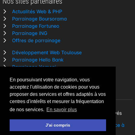
Nos sites partenaires
Actualités Web & PHP
Parrainage Boursorama
Parrainage Fortuneo
Parrainage ING
Offres de parrainage
Développement Web Toulouse
Parrainage Hello Bank
Parrainage Yomoni
Parrainage BforBank
En poursuivant votre navigation, vous
Comparatif banque
acceptez l'utilisation de cookies pour vous
proposer des services et offres adaptés à vos
centres d'intérêts et mesurer la fréquentation
de nos services.
En savoir plus
By Night v5.7.3
| © 2026 - Tous droits réservés
Fait avec
♥
par un
développeur Web Freelance à
J'ai compris
Toulouse