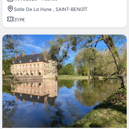
Salle De La Hune
,
SAINT-BENOÎT
31.9€