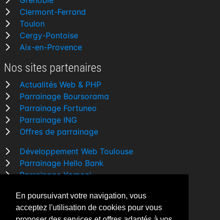
Grenoble
Clermont-Ferrand
Toulon
Cergy-Pontoise
Aix-en-Provence
Nos sites partenaires
Actualités Web & PHP
Parrainage Boursorama
Parrainage Fortuneo
Parrainage ING
Offres de parrainage
Développement Web Toulouse
Parrainage Hello Bank
Parrainage Yomoni
Parrainage BforBank
En poursuivant votre navigation, vous
Comparatif banque
acceptez l'utilisation de cookies pour vous
proposer des services et offres adaptés à vos