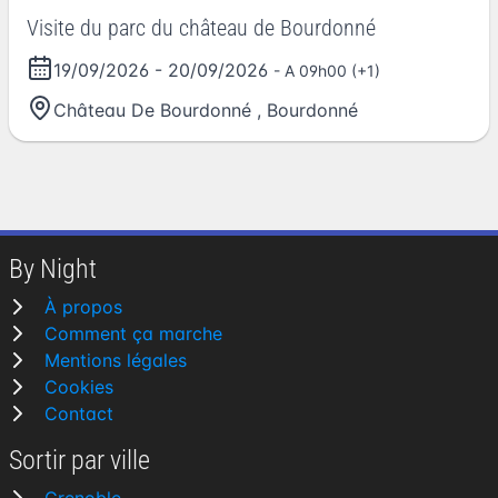
Visite du parc du château de Bourdonné
19/09/2026
-
20/09/2026
- A 09h00 (+1)
Château De Bourdonné
,
Bourdonné
By Night
À propos
Comment ça marche
Mentions légales
Cookies
Contact
Sortir par ville