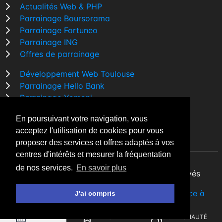
Actualités Web & PHP
Parrainage Boursorama
Parrainage Fortuneo
Parrainage ING
Offres de parrainage
Développement Web Toulouse
Parrainage Hello Bank
Parrainage Yomoni
Parrainage BforBank
En poursuivant votre navigation, vous
Comparatif banque
acceptez l'utilisation de cookies pour vous
proposer des services et offres adaptés à vos
centres d'intérêts et mesurer la fréquentation
de nos services.
En savoir plus
By Night v5.7.3
| © 2026 - Tous droits réservés
Fait avec
♥
par un
développeur Web Freelance à
J'ai compris
Toulouse
AGENDA
A LA UNE
COMMUNAUTÉ