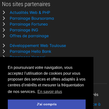
Nos sites partenaires
Actualités Web & PHP
Parrainage Boursorama
Parrainage Fortuneo
Parrainage ING
Offres de parrainage
Développement Web Toulouse
Parrainage Hello Bank
Parrainage Yomoni
Parrainage BforBank
En poursuivant votre navigation, vous
Comparatif banque
acceptez l'utilisation de cookies pour vous
proposer des services et offres adaptés à vos
centres d'intérêts et mesurer la fréquentation
de nos services.
En savoir plus
By Night v5.7.3
| © 2026 - Tous droits réservés
Fait avec
♥
par un
développeur Web Freelance à
J'ai compris