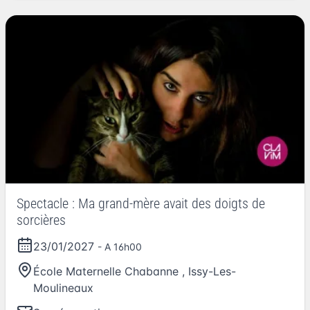
Spectacle : Ma grand-mère avait des doigts de
sorcières
23/01/2027
- A 16h00
École Maternelle Chabanne
,
Issy-Les-
Moulineaux