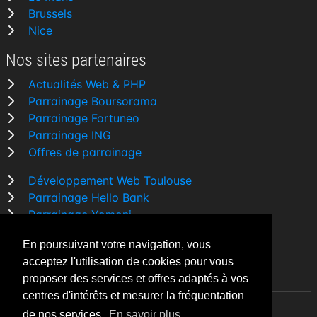
Brussels
Nice
Nos sites partenaires
Actualités Web & PHP
Parrainage Boursorama
Parrainage Fortuneo
Parrainage ING
Offres de parrainage
Développement Web Toulouse
Parrainage Hello Bank
Parrainage Yomoni
Parrainage BforBank
En poursuivant votre navigation, vous
Comparatif banque
acceptez l'utilisation de cookies pour vous
proposer des services et offres adaptés à vos
centres d'intérêts et mesurer la fréquentation
de nos services.
En savoir plus