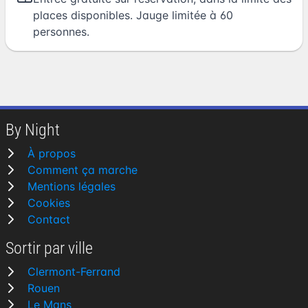
places disponibles. Jauge limitée à 60
personnes.
By Night
À propos
Comment ça marche
Mentions légales
Cookies
Contact
Sortir par ville
Clermont-Ferrand
Rouen
Le Mans