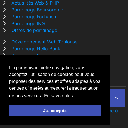
Actualités Web & PHP
Parrainage Boursorama
Parrainage Fortuneo
Parrainage ING
Offres de parrainage
Développement Web Toulouse
Parrainage Hello Bank
Parrainage Yomoni
Parrainage BforBank
En poursuivant votre navigation, vous
Comparatif banque
acceptez l'utilisation de cookies pour vous
proposer des services et offres adaptés à vos
centres d'intérêts et mesurer la fréquentation
de nos services.
En savoir plus
By Night v5.7.3
| © 2026 - Tous droits réservés
Fait avec
♥
par un
développeur Web Freelance à
J'ai compris
Toulouse