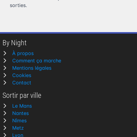
sorties.
By Night
À propos
Comment ça marche
Mentions légales
Cookies
Contact
Sortir par ville
Le Mans
Nantes
Nîmes
Metz
Lyon