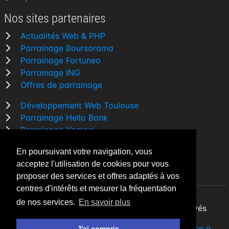
Nos sites partenaires
Actualités Web & PHP
Parrainage Boursorama
Parrainage Fortuneo
Parrainage ING
Offres de parrainage
Développement Web Toulouse
Parrainage Hello Bank
Parrainage Yomoni
Parrainage BforBank
En poursuivant votre navigation, vous
Comparatif banque
acceptez l'utilisation de cookies pour vous
proposer des services et offres adaptés à vos
centres d'intérêts et mesurer la fréquentation
de nos services.
En savoir plus
By Night v5.7.3
| © 2026 - Tous droits réservés
Fait avec
♥
par un
développeur Web Freelance à
J'ai compris