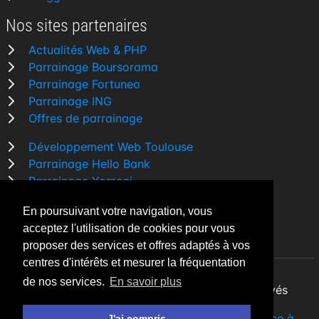
Nos sites partenaires
Actualités Web & PHP
Parrainage Boursorama
Parrainage Fortuneo
Parrainage ING
Offres de parrainage
Développement Web Toulouse
Parrainage Hello Bank
Parrainage Yomoni
Parrainage BforBank
En poursuivant votre navigation, vous
Comparatif banque
acceptez l'utilisation de cookies pour vous
proposer des services et offres adaptés à vos
centres d'intérêts et mesurer la fréquentation
de nos services.
En savoir plus
By Night v5.7.3
| © 2026 - Tous droits réservés
Fait avec
♥
par un
développeur Web Freelance à
J'ai compris