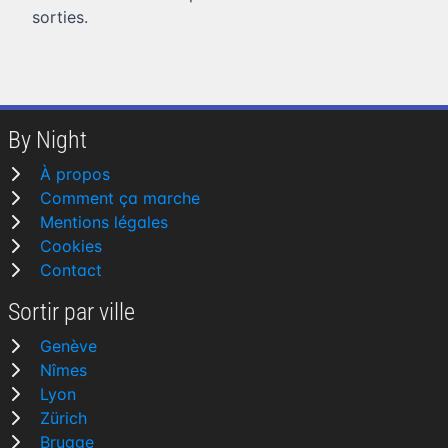
sorties.
By Night
À propos
Comment ça marche
Mentions légales
Cookies
Contact
Sortir par ville
Genève
Nîmes
Lyon
Zürich
Brugge