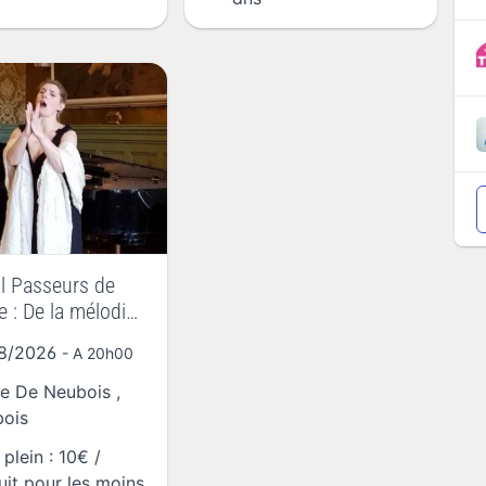
al Passeurs de
 : De la mélodie
e à l’opérette
08/2026
- A 20h00
se De Neubois
,
ois
 plein : 10€ /
uit pour les moins