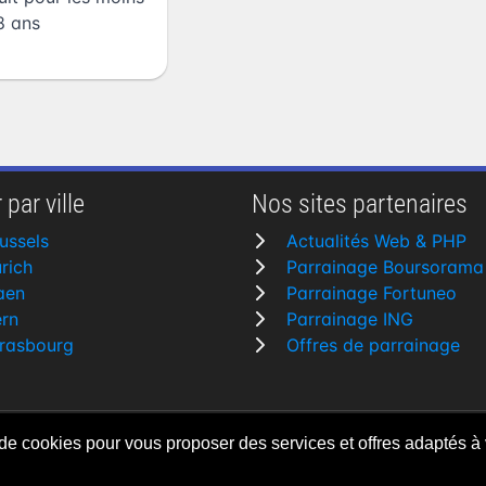
8 ans
 par ville
Nos sites partenaires
ussels
Actualités Web & PHP
rich
Parrainage Boursorama
aen
Parrainage Fortuneo
rn
Parrainage ING
rasbourg
Offres de parrainage
 de cookies pour vous proposer des services et offres adaptés à 
rvés
Fait avec
♥
pa