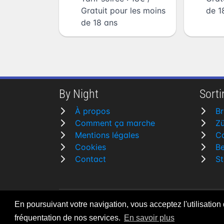
Gratuit pour les moins
de 1
de 18 ans
By Night
Sortir
À propos
Br
Comment ça marche
Zü
Mentions légales
C
Cookies
Be
Contact
St
En poursuivant votre navigation, vous acceptez l'utilisation
By Night v5.7.3
| © 2026 - Tous droits rése
fréquentation de nos services.
En savoir plus