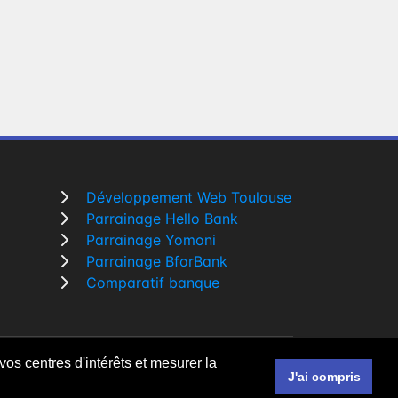
Développement Web Toulouse
Parrainage Hello Bank
Parrainage Yomoni
Parrainage BforBank
Comparatif banque
vos centres d'intérêts et mesurer la
r un
développeur Web Freelance à Toulouse
J'ai compris