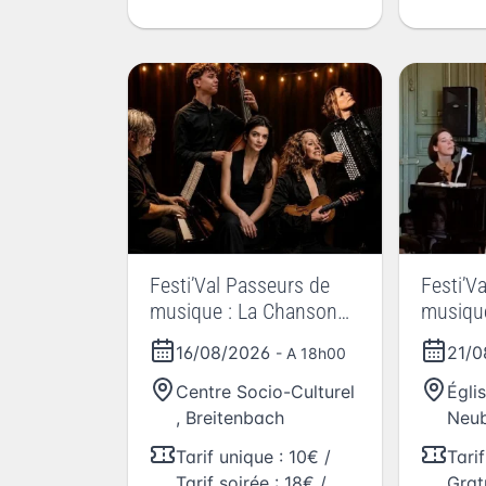
Festi’Val Passeurs de
Festi’V
musique : La Chanson
musique
fait son cabaret ET
français
16/08/2026
21/
- A 18h00
Karaoké Live
Centre Socio-Culturel
Égli
,
Breitenbach
Neub
Tarif unique : 10€ /
Tarif
Tarif soirée : 18€ /
Grat