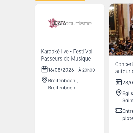
Karaoké live - Festi'Val
Passeurs de Musique
Concert
16/08/2026
- À 20h00
autour 
espagno
Breitenbach
,
28/
Passeu
Breitenbach
2026
Eglis
Sain
Entr
plat