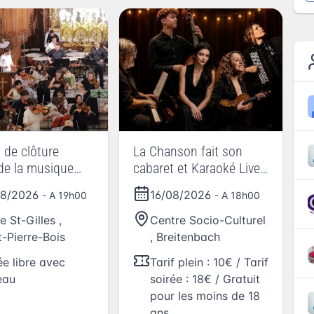
 de clôture
La Chanson fait son
de la musique
cabaret et Karaoké Live -
les - Festi’Val
Festi’Val Passeurs de
08/2026
16/08/2026
- A 19h00
- A 18h00
rs de musique
musique 2026
e St-Gilles
,
Centre Socio-Culturel
t-Pierre-Bois
,
Breitenbach
ée libre avec
Tarif plein : 10€ / Tarif
eau
soirée : 18€ / Gratuit
pour les moins de 18
ans