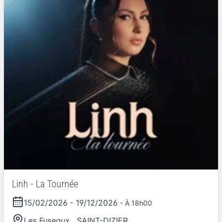
Linh - La Tournée
15/02/2026
-
19/12/2026
- À 18h00
Les Fuseaux
,
SAINT-DIZIER