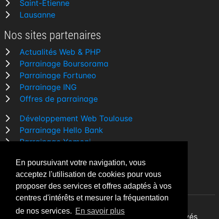
Saint-Étienne
Lausanne
Nos sites partenaires
Actualités Web & PHP
Parrainage Boursorama
Parrainage Fortuneo
Parrainage ING
Offres de parrainage
Développement Web Toulouse
Parrainage Hello Bank
Parrainage Yomoni
Parrainage BforBank
En poursuivant votre navigation, vous
Comparatif banque
acceptez l'utilisation de cookies pour vous
proposer des services et offres adaptés à vos
centres d'intérêts et mesurer la fréquentation
de nos services.
En savoir plus
By Night v5.7.3
| © 2026 - Tous droits réservés