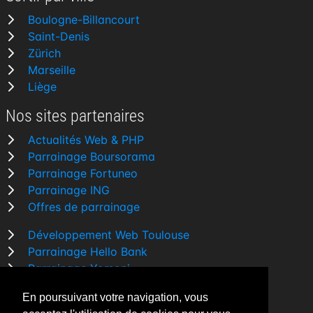
Boulogne-Billancourt
Saint-Denis
Zürich
Marseille
Liège
Nos sites partenaires
Actualités Web & PHP
Parrainage Boursorama
Parrainage Fortuneo
Parrainage ING
Offres de parrainage
Développement Web Toulouse
Parrainage Hello Bank
Parrainage Yomoni
Parrainage BforBank
En poursuivant votre navigation, vous
Comparatif banque