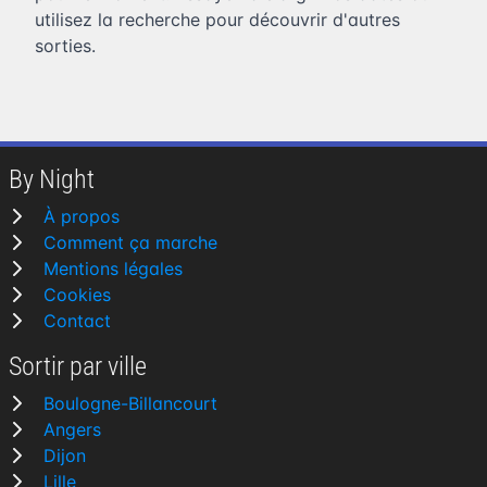
utilisez la recherche pour découvrir d'autres
sorties.
By Night
À propos
Comment ça marche
Mentions légales
Cookies
Contact
Sortir par ville
Boulogne-Billancourt
Angers
Dijon
Lille