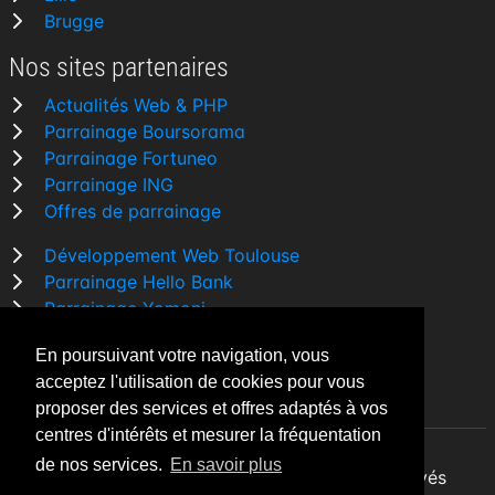
Brugge
Nos sites partenaires
Actualités Web & PHP
Parrainage Boursorama
Parrainage Fortuneo
Parrainage ING
Offres de parrainage
Développement Web Toulouse
Parrainage Hello Bank
Parrainage Yomoni
Parrainage BforBank
En poursuivant votre navigation, vous
Comparatif banque
acceptez l'utilisation de cookies pour vous
proposer des services et offres adaptés à vos
centres d'intérêts et mesurer la fréquentation
de nos services.
En savoir plus
By Night v5.7.3
| © 2026 - Tous droits réservés