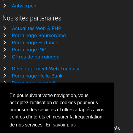
Antwerpen
Nos sites partenaires
Actualités Web & PHP
Parrainage Boursorama
Parrainage Fortuneo
Parrainage ING
Offres de parrainage
Développement Web Toulouse
Parrainage Hello Bank
Parrainage Yomoni
Parrainage BforBank
En poursuivant votre navigation, vous
Comparatif banque
acceptez l'utilisation de cookies pour vous
proposer des services et offres adaptés à vos
centres d'intérêts et mesurer la fréquentation
de nos services.
En savoir plus
By Night v5.7.3
| © 2026 - Tous droits réservés