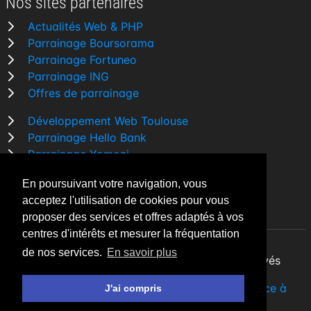
Nos sites partenaires
Actualités Web & PHP
Parrainage Boursorama
Parrainage Fortuneo
Parrainage ING
Offres de parrainage
Développement Web Toulouse
Parrainage Hello Bank
Parrainage Yomoni
Parrainage BforBank
En poursuivant votre navigation, vous
Comparatif banque
acceptez l'utilisation de cookies pour vous
proposer des services et offres adaptés à vos
centres d'intérêts et mesurer la fréquentation
de nos services.
En savoir plus
By Night v5.7.3
| © 2026 - Tous droits réservés
Fait avec
♥
par un
développeur Web Freelance à
J'ai compris
Toulouse