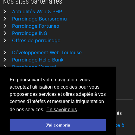
Nos sites partenaires
Actualités Web & PHP
Parrainage Boursorama
Parrainage Fortuneo
Parrainage ING
Offres de parrainage
Développement Web Toulouse
Parrainage Hello Bank
Parrainage Yomoni
Parrainage BforBank
En poursuivant votre navigation, vous
Comparatif banque
acceptez l'utilisation de cookies pour vous
proposer des services et offres adaptés à vos
centres d'intérêts et mesurer la fréquentation
de nos services.
En savoir plus
By Night v5.7.3
| © 2026 - Tous droits réservés
Fait avec
♥
par un
développeur Web Freelance à
J'ai compris
Toulouse