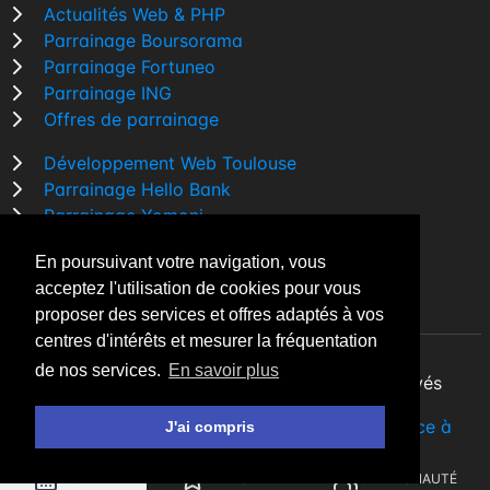
Actualités Web & PHP
Parrainage Boursorama
Parrainage Fortuneo
Parrainage ING
Offres de parrainage
Développement Web Toulouse
Parrainage Hello Bank
Parrainage Yomoni
Parrainage BforBank
En poursuivant votre navigation, vous
Comparatif banque
acceptez l'utilisation de cookies pour vous
proposer des services et offres adaptés à vos
centres d'intérêts et mesurer la fréquentation
de nos services.
En savoir plus
By Night v5.7.3
| © 2026 - Tous droits réservés
Fait avec
♥
par un
développeur Web Freelance à
J'ai compris
Toulouse
AGENDA
A LA UNE
COMMUNAUTÉ