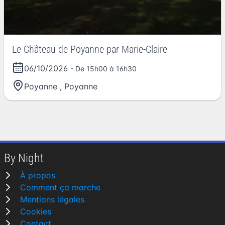
Le Château de Poyanne par Marie-Claire
06/10/2026
- De 15h00 à 16h30
Poyanne
,
Poyanne
By Night
À propos
Comment ça marche
Mentions légales
Cookies
Contact