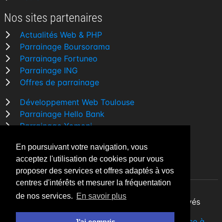
Nos sites partenaires
Actualités Web & PHP
Parrainage Boursorama
Parrainage Fortuneo
Parrainage ING
Offres de parrainage
Développement Web Toulouse
Parrainage Hello Bank
Parrainage Yomoni
Parrainage BforBank
En poursuivant votre navigation, vous
Comparatif banque
acceptez l'utilisation de cookies pour vous
proposer des services et offres adaptés à vos
centres d'intérêts et mesurer la fréquentation
de nos services.
En savoir plus
By Night v5.7.3
| © 2026 - Tous droits réservés
Fait avec
♥
par un
développeur Web Freelance à
J'ai compris