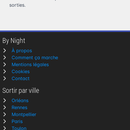
sorties.
By Night
À propos
Comment ça marche
Mentions légales
Cookies
Contact
Sortir par ville
Orléans
Rennes
Montpellier
Paris
Toulon