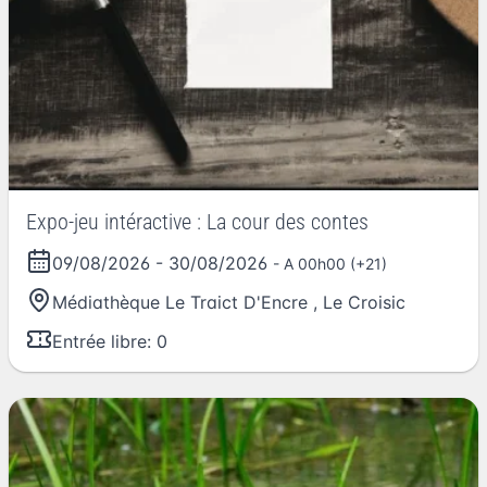
Expo-jeu intéractive : La cour des contes
09/08/2026
-
30/08/2026
- A 00h00 (+21)
Médiathèque Le Traict D'Encre
,
Le Croisic
Entrée libre: 0