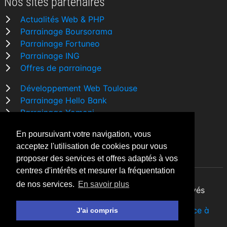
Nos sites partenaires
Actualités Web & PHP
Parrainage Boursorama
Parrainage Fortuneo
Parrainage ING
Offres de parrainage
Développement Web Toulouse
Parrainage Hello Bank
Parrainage Yomoni
Parrainage BforBank
En poursuivant votre navigation, vous
Comparatif banque
acceptez l'utilisation de cookies pour vous
proposer des services et offres adaptés à vos
centres d'intérêts et mesurer la fréquentation
de nos services.
En savoir plus
By Night v5.7.3
| © 2026 - Tous droits réservés
Fait avec
♥
par un
développeur Web Freelance à
J'ai compris
Toulouse