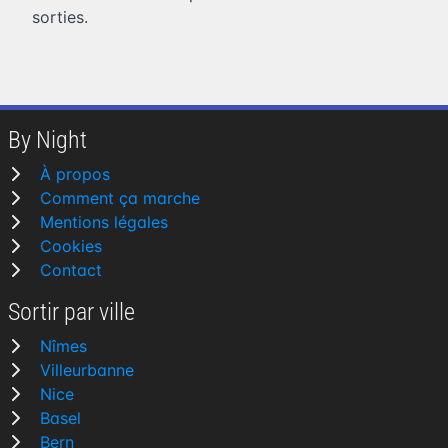
sorties.
By Night
À propos
Comment ça marche
Mentions légales
Cookies
Contact
Sortir par ville
Nîmes
Villeurbanne
Nice
Basel
Bern