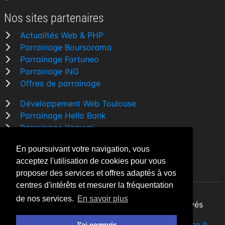
Nos sites partenaires
Actualités Web & PHP
Parrainage Boursorama
Parrainage Fortuneo
Parrainage ING
Offres de parrainage
Développement Web Toulouse
Parrainage Hello Bank
Parrainage Yomoni
Parrainage BforBank
En poursuivant votre navigation, vous
Comparatif banque
acceptez l'utilisation de cookies pour vous
proposer des services et offres adaptés à vos
centres d'intérêts et mesurer la fréquentation
de nos services.
En savoir plus
By Night v5.7.3
| © 2026 - Tous droits réservés
Fait avec
♥
par un
développeur Web Freelance à
J'ai compris