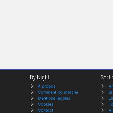
By Night
Sortir
À propos
A
Comment ça marche
B
Mentions légales
L
Cookies
To
Contact
Ai