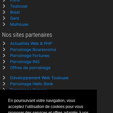
Paris
Toulouse
Brest
Gent
Mulhouse
Nos sites partenaires
Actualités Web & PHP
Parrainage Boursorama
Parrainage Fortuneo
Parrainage ING
Offres de parrainage
Développement Web Toulouse
Parrainage Hello Bank
Parrainage Yomoni
Parrainage BforBank
En poursuivant votre navigation, vous
Comparatif banque
acceptez l'utilisation de cookies pour vous
proposer des services et offres adaptés à vos