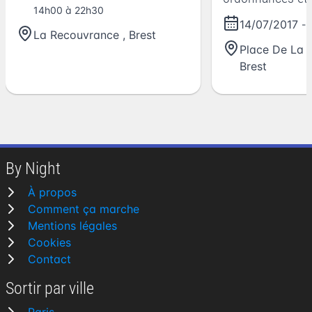
14h00 à 22h30
14/07/2017
- 
La Recouvrance
,
Brest
Place De La L
Brest
By Night
À propos
Comment ça marche
Mentions légales
Cookies
Contact
Sortir par ville