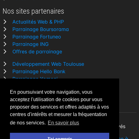
Nos sites partenaires
Actualités Web & PHP
Parrainage Boursorama
Parrainage Fortuneo
Parrainage ING
Offres de parrainage
Développement Web Toulouse
Parrainage Hello Bank
Parrainage Yomoni
Parrainage BforBank
En poursuivant votre navigation, vous
Comparatif banque
acceptez l'utilisation de cookies pour vous
proposer des services et offres adaptés à vos
centres d'intérêts et mesurer la fréquentation
de nos services.
En savoir plus
By Night v5.7.3
| © 2026 - Tous droits réservés
Fait avec
♥
par un
développeur Web Freelance à
J'ai compris