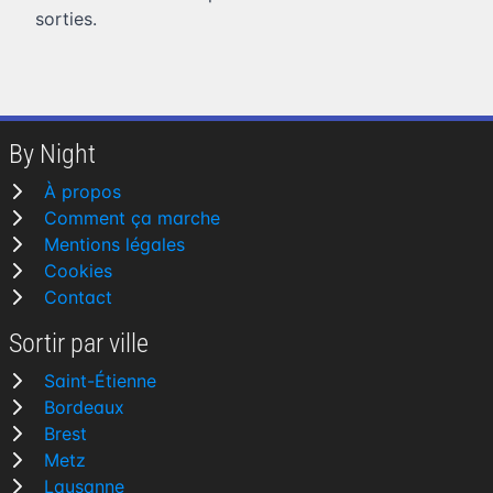
sorties.
By Night
À propos
Comment ça marche
Mentions légales
Cookies
Contact
Sortir par ville
Saint-Étienne
Bordeaux
Brest
Metz
Lausanne