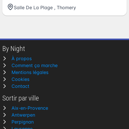
Salle De La Plage
,
Thomery
By Night
À propos
Comment ça marche
Mentions légales
Cookies
Contact
Sortir par ville
Aix-en-Provence
Antwerpen
Perpignan
Lausanne