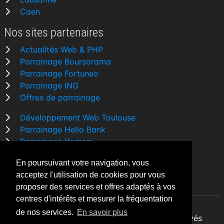
Caen
Nos sites partenaires
Actualités Web & PHP
Parrainage Boursorama
Parrainage Fortuneo
Parrainage ING
Offres de parrainage
Développement Web Toulouse
Parrainage Hello Bank
Parrainage Yomoni
Parrainage BforBank
En poursuivant votre navigation, vous
Comparatif banque
acceptez l'utilisation de cookies pour vous
proposer des services et offres adaptés à vos
centres d'intérêts et mesurer la fréquentation
de nos services.
En savoir plus
By Night v5.7.3
| © 2026 - Tous droits réservés