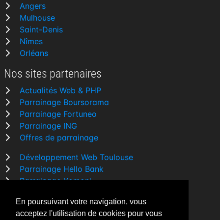
Angers
Mulhouse
Saint-Denis
Nîmes
Orléans
Nos sites partenaires
Actualités Web & PHP
Parrainage Boursorama
Parrainage Fortuneo
Parrainage ING
Offres de parrainage
Développement Web Toulouse
Parrainage Hello Bank
Parrainage Yomoni
Parrainage BforBank
En poursuivant votre navigation, vous
Comparatif banque
acceptez l'utilisation de cookies pour vous