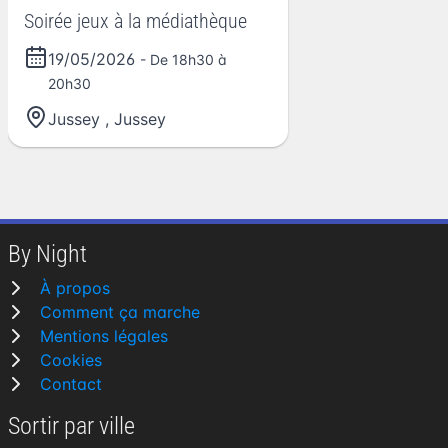
Soirée jeux à la médiathèque
19/05/2026
- De 18h30 à
20h30
Jussey
,
Jussey
By Night
À propos
Comment ça marche
Mentions légales
Cookies
Contact
Sortir par ville