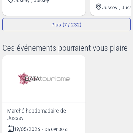
Jussey
,
Jussey
Jussey
,
Juss
Plus (7 / 232)
Ces événements pourraient vous plaire
Marché hebdomadaire de
Jussey
19/05/2026
- De 09h00 à