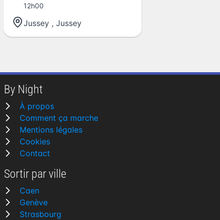
12h00
Jussey
,
Jussey
By Night
À propos
Comment ça marche
Mentions légales
Cookies
Contact
Sortir par ville
Caen
Genève
Strasbourg