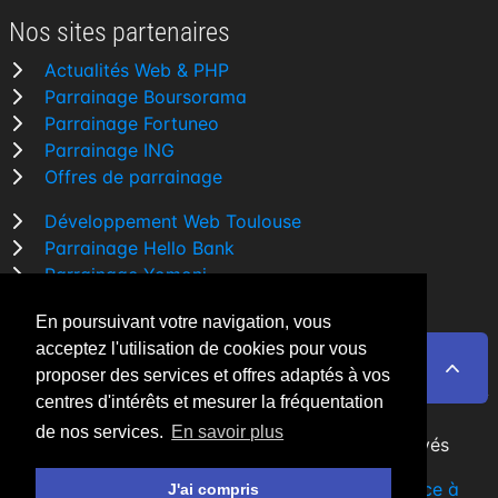
Nos sites partenaires
Actualités Web & PHP
Parrainage Boursorama
Parrainage Fortuneo
Parrainage ING
Offres de parrainage
Développement Web Toulouse
Parrainage Hello Bank
Parrainage Yomoni
Parrainage BforBank
En poursuivant votre navigation, vous
Comparatif banque
acceptez l'utilisation de cookies pour vous
proposer des services et offres adaptés à vos
centres d'intérêts et mesurer la fréquentation
de nos services.
En savoir plus
By Night v5.7.3
| © 2026 - Tous droits réservés
Fait avec
♥
par un
développeur Web Freelance à
J'ai compris