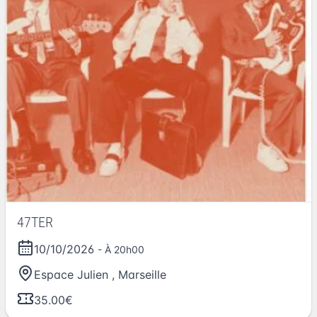
47TER
10/10/2026
- À 20h00
Espace Julien
,
Marseille
35.00€