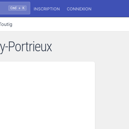
Cmd + K
INSCRIPTION
CONNEXION
'Toutig
ay-Portrieux