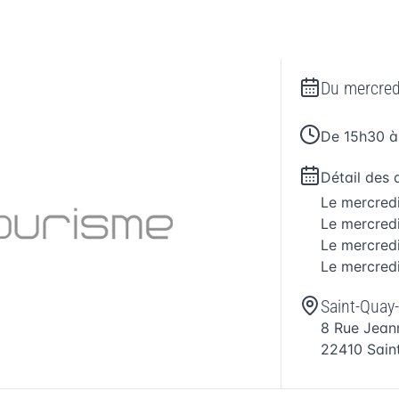
Du
mercred
De 15h30 à
Détail des 
Le
mercred
Le
mercred
Le
mercred
Le
mercred
Saint-Quay-
8 Rue Jean
22410
Sain