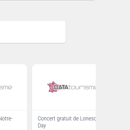
Notre-
Concert gratuit de Lonesome
Le
Day
po