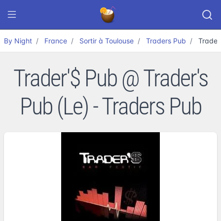
By Night
France
Sortir à Toulouse
Traders Pub
Trader
Trader'$ Pub @ Trader's
Pub (Le) - Traders Pub