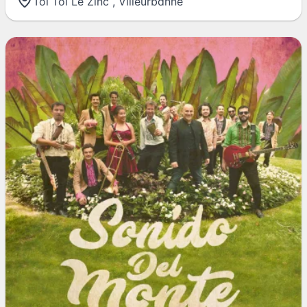
Toï Toï Le Zinc
,
Villeurbanne