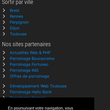
Sortir par ville
Brest
Rennes
Perpignan
Dijon
Toulouse
Nos sites partenaires
Actualités Web & PHP
Parrainage Boursorama
Parrainage Fortuneo
Parrainage ING
Offres de parrainage
Développement Web Toulouse
Parrainage Hello Bank
Parrainage Yomoni
Parrainage BforBank
En poursuivant votre navigation, vous
Comparatif banque