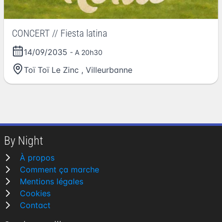
CONCERT // Fiesta latina
14/09/2035
- A 20h30
Toï Toï Le Zinc
,
Villeurbanne
By Night
À propos
Comment ça marche
Mentions légales
Cookies
Contact