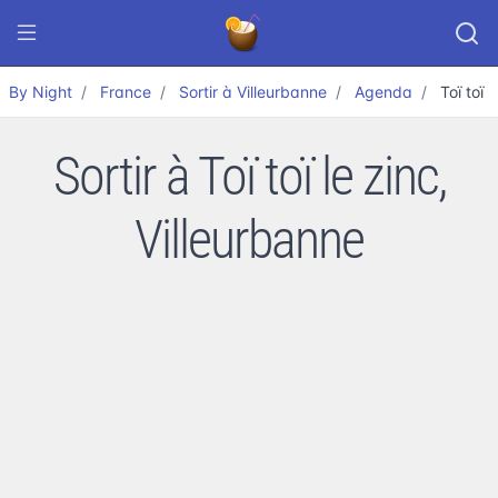
By Night
France
Sortir à Villeurbanne
Agenda
Toï toï l
Sortir à Toï toï le zinc,
Villeurbanne