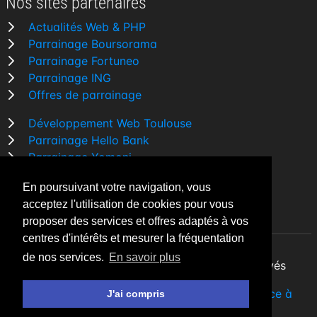
Nos sites partenaires
Actualités Web & PHP
Parrainage Boursorama
Parrainage Fortuneo
Parrainage ING
Offres de parrainage
Développement Web Toulouse
Parrainage Hello Bank
Parrainage Yomoni
Parrainage BforBank
En poursuivant votre navigation, vous
Comparatif banque
acceptez l'utilisation de cookies pour vous
proposer des services et offres adaptés à vos
centres d'intérêts et mesurer la fréquentation
de nos services.
En savoir plus
By Night v5.7.3
| © 2026 - Tous droits réservés
Fait avec
♥
par un
développeur Web Freelance à
J'ai compris
Toulouse